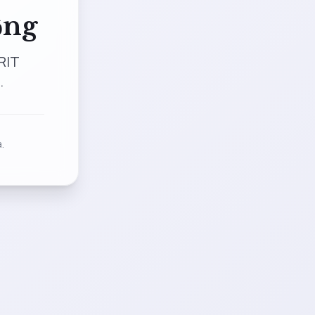
ộng
RIT
.
.