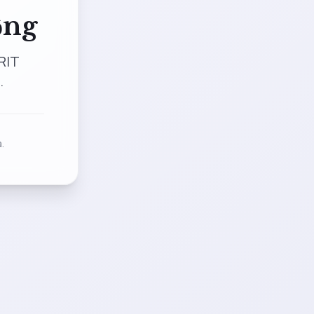
ộng
RIT
.
.