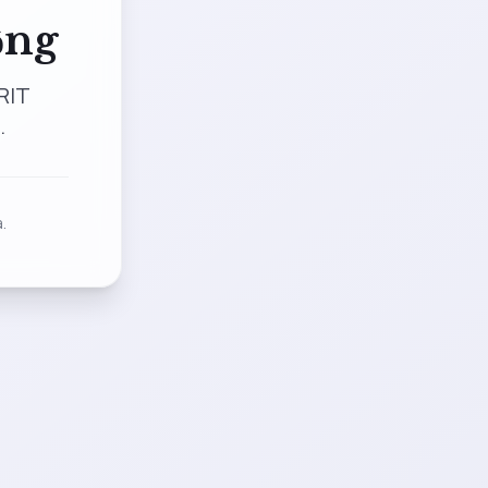
ộng
RIT
.
.