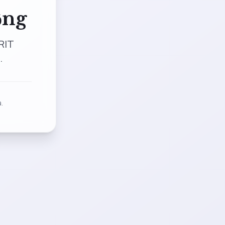
ộng
RIT
.
.