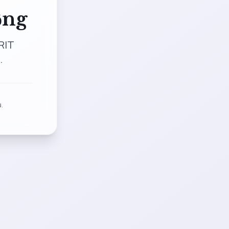
ộng
RIT
.
.