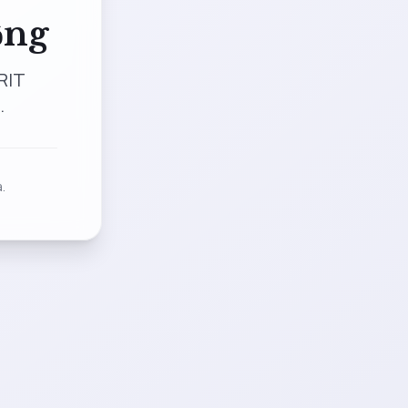
ộng
RIT
.
.