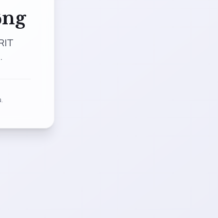
ộng
RIT
.
.