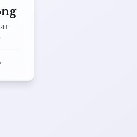
ộng
RIT
.
.