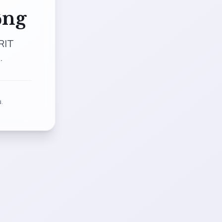
ộng
RIT
.
.