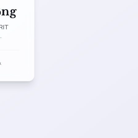
ộng
RIT
.
.