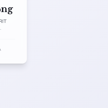
ộng
RIT
.
.