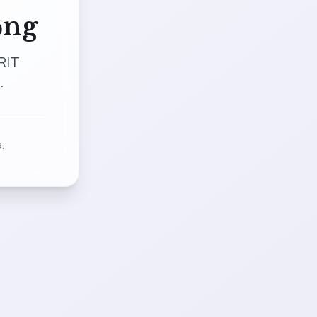
ộng
RIT
.
.