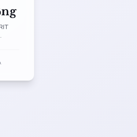
ộng
RIT
.
.