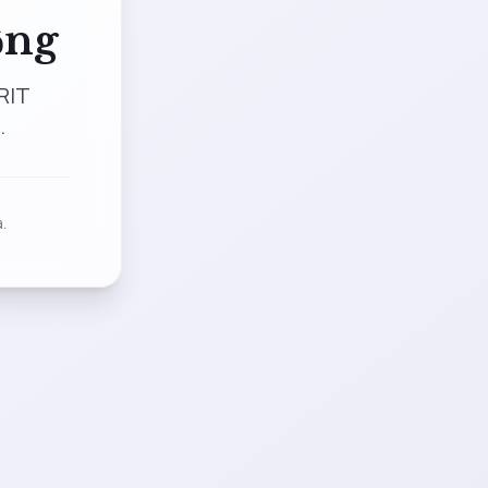
ộng
RIT
.
.