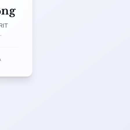
ộng
RIT
.
.