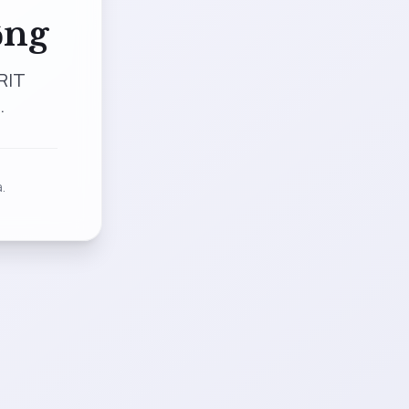
ộng
RIT
.
.