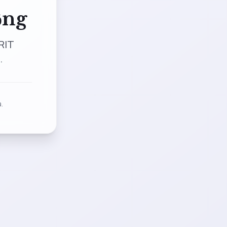
ộng
RIT
.
.