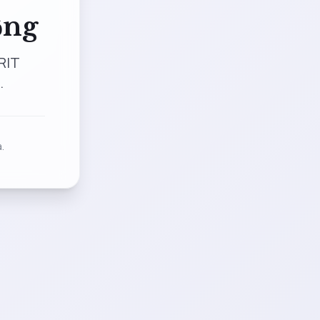
ộng
RIT
.
.