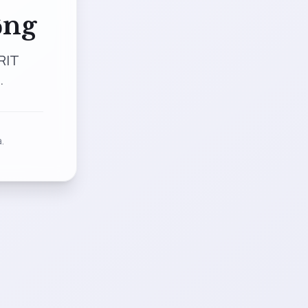
ộng
RIT
.
.