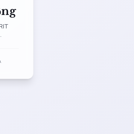
ộng
RIT
.
.