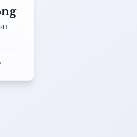
ộng
RIT
.
.