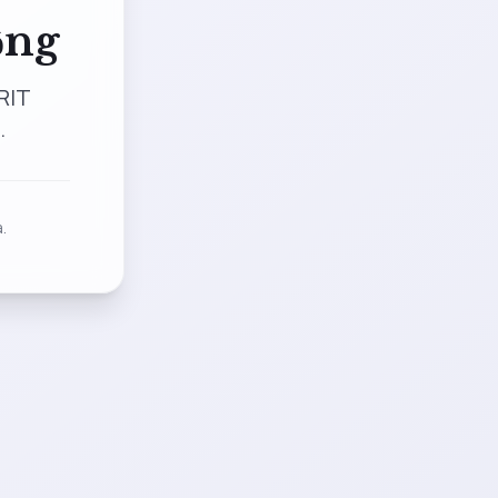
ộng
RIT
.
.