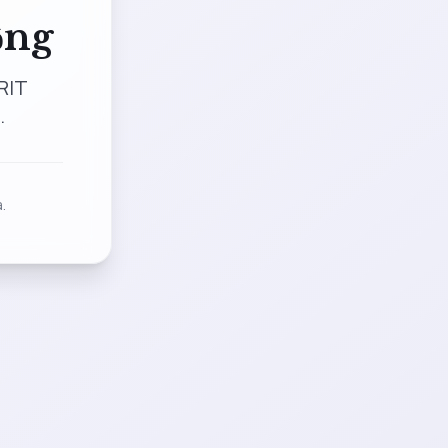
ộng
RIT
.
.