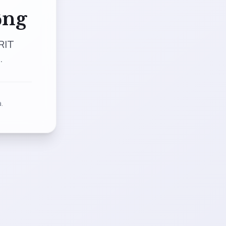
ộng
RIT
.
.