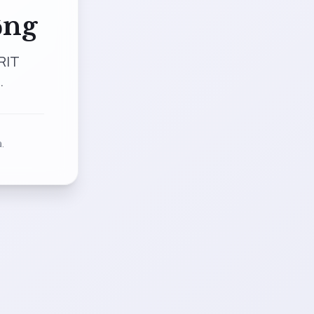
ộng
RIT
.
.