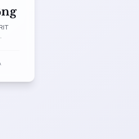
ộng
RIT
.
.