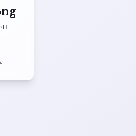
ộng
RIT
.
.