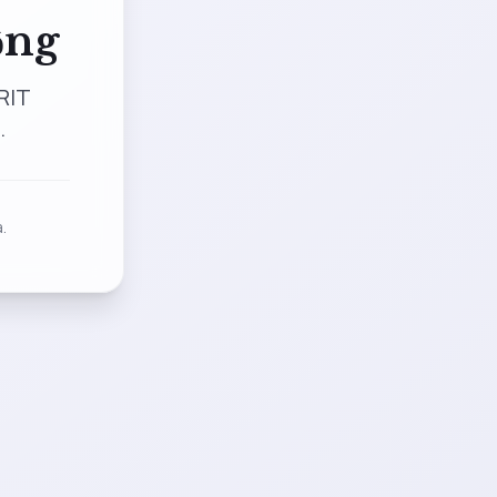
ộng
RIT
.
.