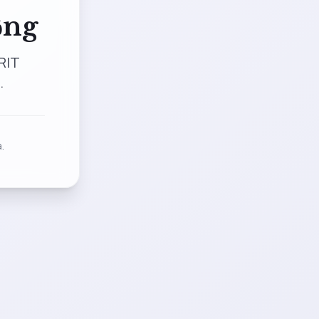
ộng
RIT
.
.