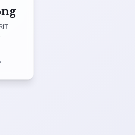
ộng
RIT
.
.