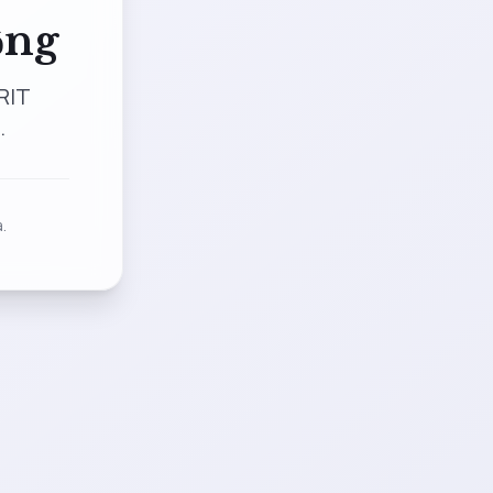
ộng
RIT
.
.