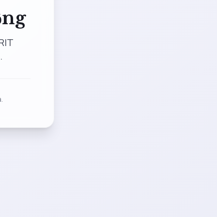
ộng
RIT
.
.