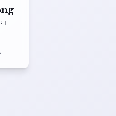
ộng
RIT
.
.