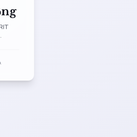
ộng
RIT
.
.