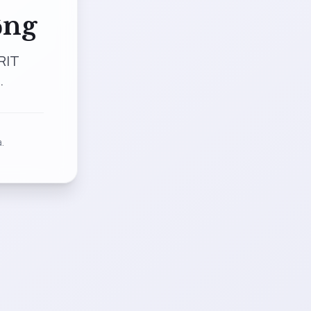
ộng
RIT
.
.